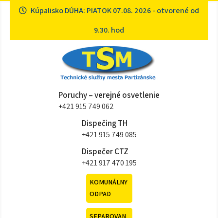
Skip
Kúpalisko DÚHA: PIATOK 07.08. 2026 - otvorené od
to
content
9.30. hod
Technické služby mesta
Sme tu pre vás
Poruchy – verejné osvetlenie
Partizánske
+421 915 749 062
Dispečing TH
+421 915 749 085
Dispečer CTZ
+421 917 470 195
KOMUNÁLNY
ODPAD
SEPAROVAN