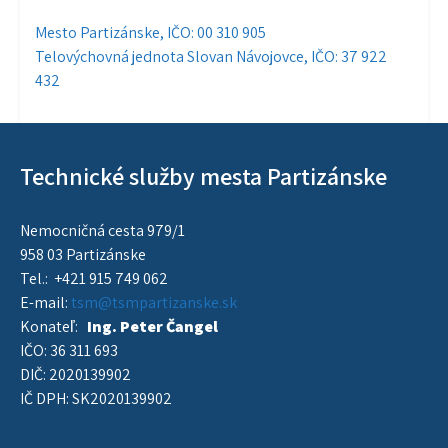
Navigácia
Mesto Partizánske, IČO: 00 310 905
Telovýchovná jednota Slovan Návojovce, IČO: 37 922
v
432
článku
Technické služby mesta Partizánske
Nemocničná cesta 979/1
958 03 Partizánske
Tel.: +421 915 749 062
E-mail:
tsm@tsmpartizanske.sk
Konateľ:
Ing. Peter Čangel
IČO: 36 311 693
DIČ: 2020139902
IČ DPH: SK2020139902