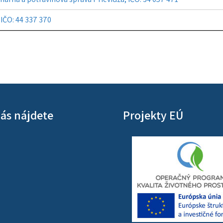
 IČO: 44 337 370
ás nájdete
Projekty EÚ