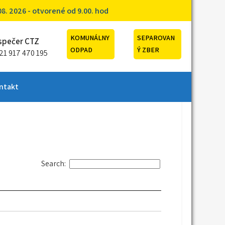
. 2026 - otvorené od 9.00. hod
KOMUNÁLNY
SEPAROVAN
spečer CTZ
ODPAD
Ý ZBER
21 917 470 195
ntakt
Search: