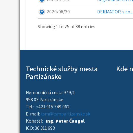
2020/06/30
DERMATOP, s.r.o.,
Showing 1 to 25 of 38 entries
Technické služby mesta
Kde n
Partizánske
Nemocničná cesta 979/1
958 03 Partizánske
Tel.: +421 915 749 062
E-mail:
tsm@tsmpartizanske.sk
Konateľ:
Ing. Peter Čangel
IČO: 36 311 693