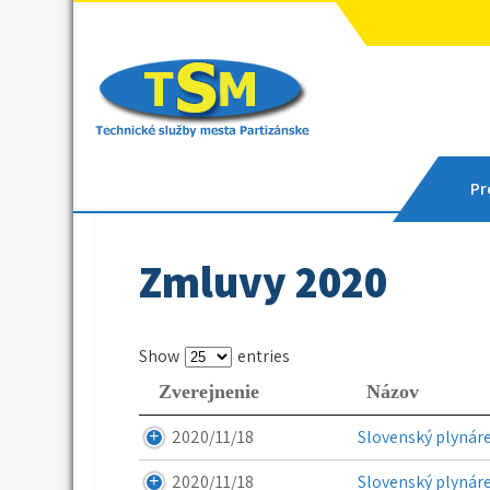
Skip
to
content
Technické služby mes
Sme tu pre vás
Pro
Zmluvy 2020
Show
entries
Zverejnenie
Názov
2020/11/18
Slovenský plynáre
2020/11/18
Slovenský plynáre