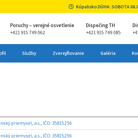
Kúpalisko DÚHA: SOBOTA 08.08
Poruchy – verejné osvetlenie
Dispečing TH
Di
+421 915 749 062
+421 915 749 085
+4
ta Partizánske
fil
Služby
Zverejňovanie
Galéria
Ko
nský priemysel, a.s., IČO: 35815256
nský priemysel, a.s., IČO: 35815256