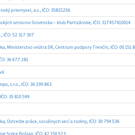
nský priemysel, a.s., IČO: 35815256
ských seniorov Slovenska – klub Partizánske, IČO: 317457410014
z., IČO: 52 317 307
ka, Ministerstvo vnútra SR, Centrum podpory Trenčín, IČO: 00 151 
IČO: 36 677 281
vá
o, s.r.o., IČO: 36 299 863
IČO: 35 810 599
a, Ústredie práce, sociálnych vecí a rodiny, IČO: 30 794 536
ie Srdce Bošian, IČO: 42 150 523