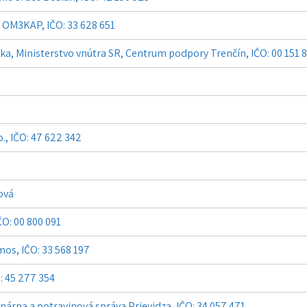
 OM3KAP, IČO: 33 628 651
ka, Ministerstvo vnútra SR, Centrum podpory Trenčín, IČO: 00 151 
, IČO: 47 622 342
ová
ČO: 00 800 091
mos, IČO: 33 568 197
O: 45 277 354
nárna a potravinová správa Prievidza, IČO: 34 057 471