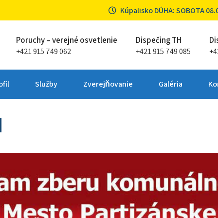
Kúpalisko DÚHA: SOBOTA 08.08
Poruchy – verejné osvetlenie
Dispečing TH
Di
+421 915 749 062
+421 915 749 085
+4
ta Partizánske
fil
Služby
Zverejňovanie
Galéria
Ko
d