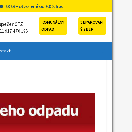
. 2026 - otvorené od 9.00. hod
KOMUNÁLNY
SEPAROVAN
spečer CTZ
ODPAD
Ý ZBER
21 917 470 195
ntakt