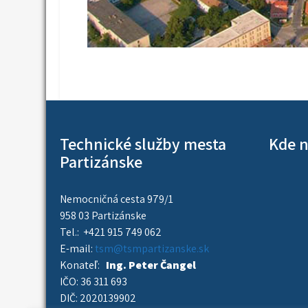
Technické služby mesta
Kde n
Partizánske
Nemocničná cesta 979/1
958 03 Partizánske
Tel.: +421 915 749 062
E-mail:
tsm@tsmpartizanske.sk
Konateľ:
Ing. Peter Čangel
IČO: 36 311 693
DIČ: 2020139902