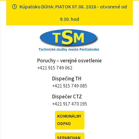
Skip
Kúpalisko DÚHA: PIATOK 07.08. 2026 - otvorené od
to
content
9.30. hod
Technické služby mesta
Sme tu pre vás
Poruchy – verejné osvetlenie
Partizánske
+421 915 749 062
Dispečing TH
+421 915 749 085
Dispečer CTZ
+421 917 470 195
KOMUNÁLNY
ODPAD
SEPAROVAN