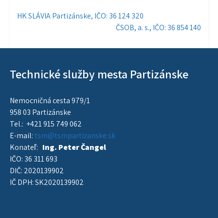
Navigácia
HK SLÁVIA Partizánske, IČO: 36 124 320
ČSOB, a. s., IČO: 36 854 140
v
článku
Technické služby mesta Partizánske
Nemocničná cesta 979/1
958 03 Partizánske
Tel.: +421 915 749 062
E-mail:
tsm@tsmpartizanske.sk
Konateľ:
Ing. Peter Čangel
IČO: 36 311 693
DIČ: 2020139902
IČ DPH: SK2020139902