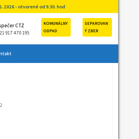
. 2026 - otvorené od 9.30. hod
KOMUNÁLNY
SEPAROVAN
spečer CTZ
ODPAD
Ý ZBER
21 917 470 195
ntakt
22