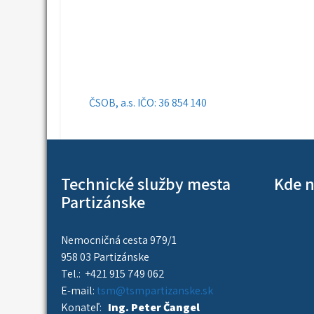
Navigácia
ČSOB, a.s. IČO: 36 854 140
v
článku
Technické služby mesta
Kde n
Partizánske
Nemocničná cesta 979/1
958 03 Partizánske
Tel.: +421 915 749 062
E-mail:
tsm@tsmpartizanske.sk
Konateľ:
Ing. Peter Čangel