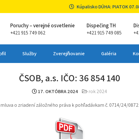
Kúpalisko DÚHA: PIATOK 07.08
Poruchy – verejné osvetlenie
Dispečing TH
Di
+421 915 749 062
+421 915 749 085
+4
ta Partizánske
fil
Služby
Zverejňovanie
Galéria
Ko
ČSOB, a.s. IČO: 36 854 140
17. OKTÓBRA 2024
rok 2024
mluva o zriadení záložného práva k pohľadávkam č. 0714/24/087