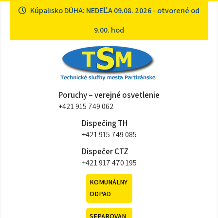
Skip
Kúpalisko DÚHA: NEDEĽA 09.08. 2026 - otvorené od
to
content
9.00. hod
Technické služby mesta
Sme tu pre vás
Poruchy – verejné osvetlenie
Partizánske
+421 915 749 062
Dispečing TH
+421 915 749 085
Dispečer CTZ
+421 917 470 195
KOMUNÁLNY
ODPAD
SEPAROVAN