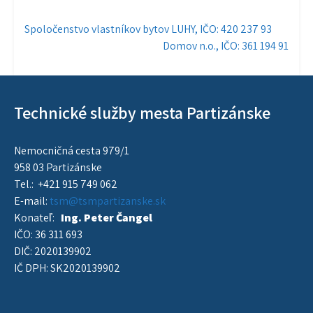
Navigácia
Spoločenstvo vlastníkov bytov LUHY, IČO: 420 237 93
Domov n.o., IČO: 361 194 91
v
článku
Technické služby mesta Partizánske
Nemocničná cesta 979/1
958 03 Partizánske
Tel.: +421 915 749 062
E-mail:
tsm@tsmpartizanske.sk
Konateľ:
Ing. Peter Čangel
IČO: 36 311 693
DIČ: 2020139902
IČ DPH: SK2020139902