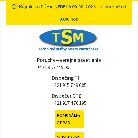
Skip
Kúpalisko DÚHA: NEDEĽA 09.08. 2026 - otvorené od
to
content
9.00. hod
Technické služby mesta
Sme tu pre vás
Poruchy – verejné osvetlenie
Partizánske
+421 915 749 062
Dispečing TH
+421 915 749 085
Dispečer CTZ
+421 917 470 195
KOMUNÁLNY
ODPAD
SEPAROVAN