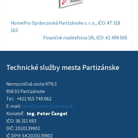
Navigácia
HomePro Správcovská Partizánske s. r. o., IČO: 47 318
163
v
Finančné riaditeľstvo SR, IČO: 42 499 500
článku
Technické služby mesta Partizánske
Nemocničná cesta 979/1
958 03 Partizánske
Tel.: +421 915 749 062
E-mail:
tsm@tsmpartizanske.sk
Konateľ:
Ing. Peter Čangel
IČO: 36 311 693
DIČ: 2020139902
IČ DPH: SK2020139902