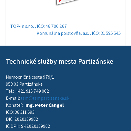
Navigácia
TOP-in s.r.o. , IČO: 46 706 267
Komunálna poisťovňa, a.s. , IČO: 31 595 545
v
článku
Technické služby mesta Partizánske
Nemocničná cesta 979/1
958 03 Partizánske
Tel.: +421 915 749 062
E-mail:
tsm@tsmpartizanske.sk
Konateľ:
Ing. Peter Čangel
IČO: 36 311 693
DIČ: 2020139902
IČ DPH: SK2020139902