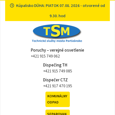
Skip
Kúpalisko DÚHA: PIATOK 07.08. 2026 - otvorené od
to
content
9.30. hod
Technické služby mesta
Sme tu pre vás
Poruchy – verejné osvetlenie
Partizánske
+421 915 749 062
Dispečing TH
+421 915 749 085
Dispečer CTZ
+421 917 470 195
KOMUNÁLNY
ODPAD
SEPAROVAN