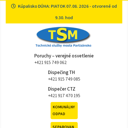
Skip
Kúpalisko DÚHA: PIATOK 07.08. 2026 - otvorené od
to
content
9.30. hod
Technické služby mesta
Sme tu pre vás
Poruchy – verejné osvetlenie
Partizánske
+421 915 749 062
Dispečing TH
+421 915 749 085
Dispečer CTZ
+421 917 470 195
KOMUNÁLNY
ODPAD
SEPAROVAN