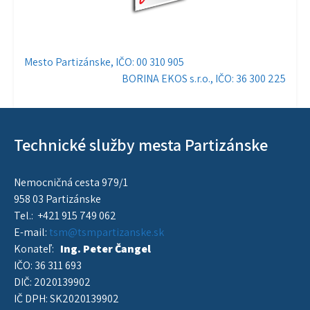
Navigácia
Mesto Partizánske, IČO: 00 310 905
BORINA EKOS s.r.o., IČO: 36 300 225
v
článku
Technické služby mesta Partizánske
Nemocničná cesta 979/1
958 03 Partizánske
Tel.: +421 915 749 062
E-mail:
tsm@tsmpartizanske.sk
Konateľ:
Ing. Peter Čangel
IČO: 36 311 693
DIČ: 2020139902
IČ DPH: SK2020139902