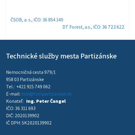
Navigácia
ČSOB, a. s., IČO: 36 854 140
DT Forest, a.s., IČO: 36 723 622
v
článku
Technické služby mesta Partizánske
Nemocničná cesta 979/1
958 03 Partizánske
Tel.: +421 915 749 062
E-mail:
tsm@tsmpartizanske.sk
Konateľ:
Ing. Peter Čangel
IČO: 36 311 693
DIČ: 2020139902
IČ DPH: SK2020139902