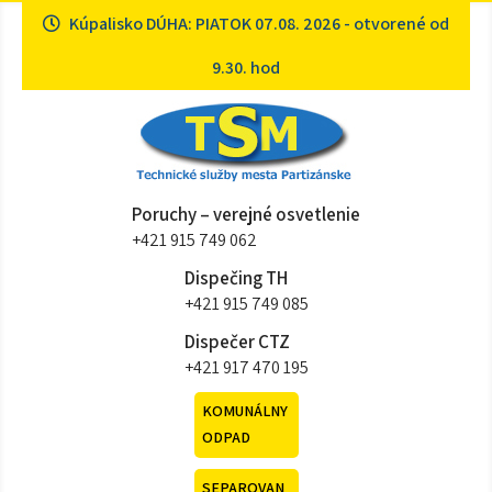
Skip
Kúpalisko DÚHA: PIATOK 07.08. 2026 - otvorené od
to
content
9.30. hod
Technické služby mesta
Sme tu pre vás
Poruchy – verejné osvetlenie
Partizánske
+421 915 749 062
Dispečing TH
+421 915 749 085
Dispečer CTZ
+421 917 470 195
KOMUNÁLNY
ODPAD
SEPAROVAN