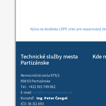
Navigácia
Výzva na dodávku LDPE vriec pre separovaný zb
v
článku
Technické služby mesta
Kde n
Partizánske
Nemocničná cesta 979/1
958 03 Partizánske
Tel.: +421 915 749 062
E-mail:
tsm@tsmpartizanske.sk
Konateľ:
Ing. Peter Čangel
IČO: 36 311 693