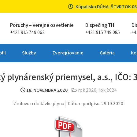
Kúpalisko DÚHA: ŠTVRTOK 06.0
Poruchy – verejné osvetlenie
Dispečing TH
Di
+421 915 749 062
+421 915 749 085
+4
ta Partizánske
fil
Služby
Zverejňovanie
Galéria
Ko
ý plynárenský priemysel, a.s., IČO:
18. NOVEMBRA 2020
rok 2020
,
rok 2024
Zmluvu o dodávke plynu | Dátum podpisu: 29.10.2020