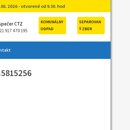
8. 2026 - otvorené od 9.30. hod
KOMUNÁLNY
SEPAROVAN
spečer CTZ
ODPAD
Ý ZBER
21 917 470 195
ntakt
 35815256