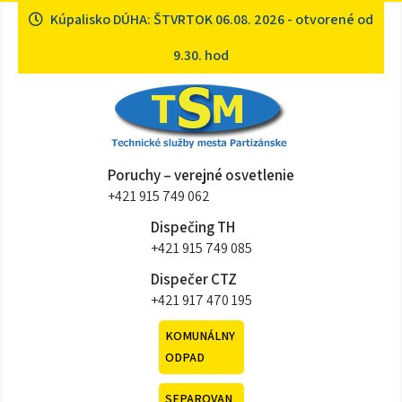
Skip
Kúpalisko DÚHA: ŠTVRTOK 06.08. 2026 - otvorené od
to
content
9.30. hod
Technické služby mesta
Sme tu pre vás
Poruchy – verejné osvetlenie
Partizánske
+421 915 749 062
Dispečing TH
+421 915 749 085
Dispečer CTZ
+421 917 470 195
KOMUNÁLNY
ODPAD
SEPAROVAN