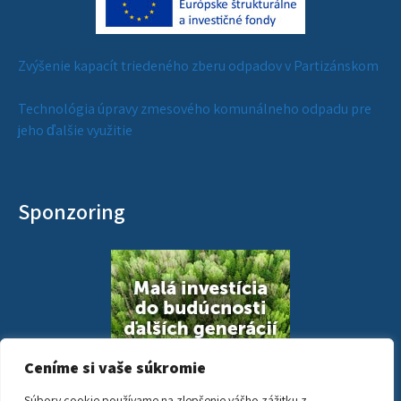
Zvýšenie kapacít triedeného zberu odpadov v Partizánskom
Technológia úpravy zmesového komunálneho odpadu pre
jeho ďalšie využitie
Sponzoring
Ceníme si vaše súkromie
Súbory cookie používame na zlepšenie vášho zážitku z