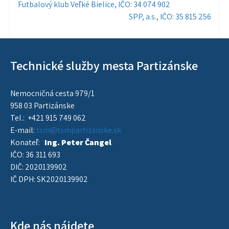
Navigácia
Futbalový klub Veľké Bielice, IČO: 34 074 902
SPP, a.s., IČO: 35 815 256
v
článku
Technické služby mesta Partizánske
Nemocničná cesta 979/1
958 03 Partizánske
Tel.: +421 915 749 062
E-mail:
tsm@tsmpartizanske.sk
Konateľ:
Ing. Peter Čangel
IČO: 36 311 693
DIČ: 2020139902
IČ DPH: SK2020139902
Kde nás nájdete