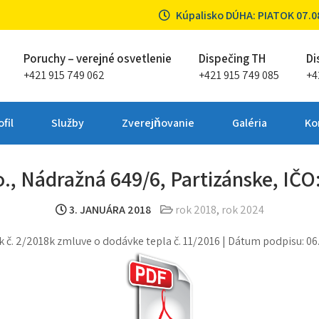
Kúpalisko DÚHA: PIATOK 07.08
Poruchy – verejné osvetlenie
Dispečing TH
Di
+421 915 749 062
+421 915 749 085
+4
ta Partizánske
fil
Služby
Zverejňovanie
Galéria
Ko
., Nádražná 649/6, Partizánske, IČO:
3. JANUÁRA 2018
rok 2018
,
rok 2024
 č. 2/2018k zmluve o dodávke tepla č. 11/2016 | Dátum podpisu: 06