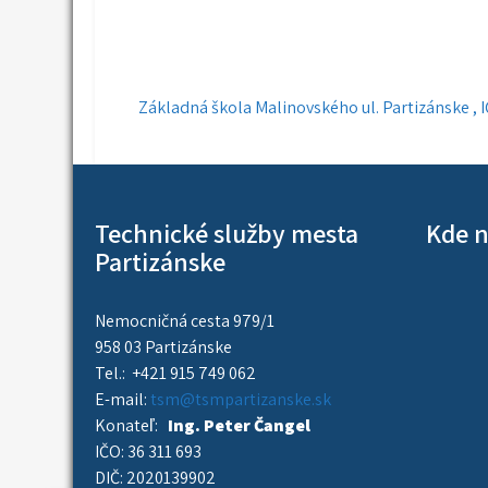
Navigácia
Základná škola Malinovského ul. Partizánske , I
v
článku
Technické služby mesta
Kde n
Partizánske
Nemocničná cesta 979/1
958 03 Partizánske
Tel.: +421 915 749 062
E-mail:
tsm@tsmpartizanske.sk
Konateľ:
Ing. Peter Čangel
IČO: 36 311 693
DIČ: 2020139902