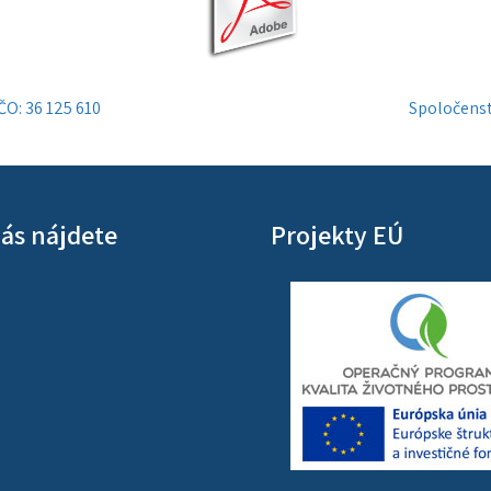
ČO: 36 125 610
Spoločenstv
ás nájdete
Projekty EÚ