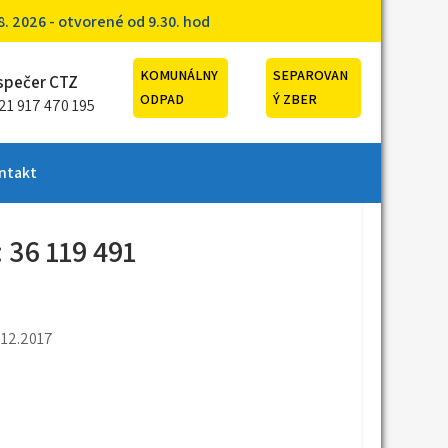
. 2026 - otvorené od 9.30. hod
KOMUNÁLNY
SEPAROVAN
spečer CTZ
ODPAD
Ý ZBER
21 917 470 195
ntakt
 36 119 491
.12.2017