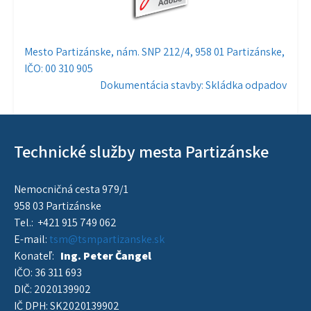
Navigácia
Mesto Partizánske, nám. SNP 212/4, 958 01 Partizánske,
IČO: 00 310 905
v
Dokumentácia stavby: Skládka odpadov
článku
Technické služby mesta Partizánske
Nemocničná cesta 979/1
958 03 Partizánske
Tel.: +421 915 749 062
E-mail:
tsm@tsmpartizanske.sk
Konateľ:
Ing. Peter Čangel
IČO: 36 311 693
DIČ: 2020139902
IČ DPH: SK2020139902