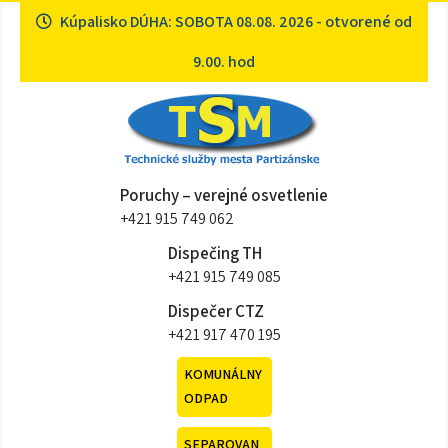
Skip
Kúpalisko DÚHA: SOBOTA 08.08. 2026 - otvorené od
to
content
9.00. hod
Technické služby mesta
Sme tu pre vás
Poruchy – verejné osvetlenie
Partizánske
+421 915 749 062
Dispečing TH
+421 915 749 085
Dispečer CTZ
+421 917 470 195
KOMUNÁLNY
ODPAD
SEPAROVAN