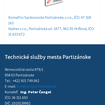
Navigácia
DomaPro Správcovská Partizánske, s.r.o., IČO: 47 318
163
v
Hydrex s.r.o., Partizánska ull. 1877, 962 05 Hriňová, IČO:
článku
31 633 072
Technické služby mesta Partizánske
Nemocničná cesta 979/1
958 03 Partizánske
Tel.: +421 915 749 062
E-mail:
tsm@tsmpartizanske.sk
Konateľ:
Ing. Peter Čangel
IČO: 36 311 693
DIČ: 2020139902