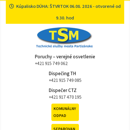
Skip
Kúpalisko DÚHA: ŠTVRTOK 06.08. 2026 - otvorené od
to
content
9.30. hod
Technické služby mesta
Sme tu pre vás
Poruchy – verejné osvetlenie
Partizánske
+421 915 749 062
Dispečing TH
+421 915 749 085
Dispečer CTZ
+421 917 470 195
KOMUNÁLNY
ODPAD
SEPAROVAN