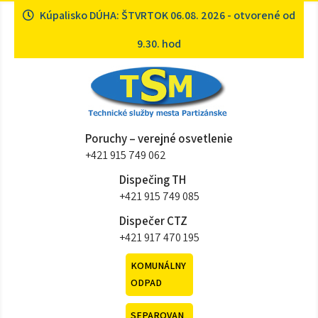
Skip
Kúpalisko DÚHA: ŠTVRTOK 06.08. 2026 - otvorené od
to
content
9.30. hod
Technické služby mesta
Sme tu pre vás
Poruchy – verejné osvetlenie
Partizánske
+421 915 749 062
Dispečing TH
+421 915 749 085
Dispečer CTZ
+421 917 470 195
KOMUNÁLNY
ODPAD
SEPAROVAN