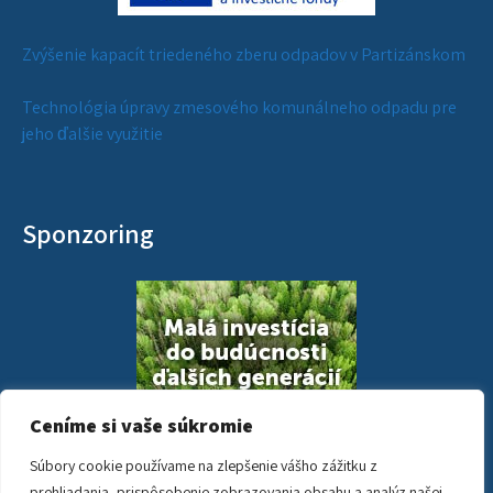
Zvýšenie kapacít triedeného zberu odpadov v Partizánskom
Technológia úpravy zmesového komunálneho odpadu pre
jeho ďalšie využitie
Sponzoring
Ceníme si vaše súkromie
Súbory cookie používame na zlepšenie vášho zážitku z
prehliadania, prispôsobenie zobrazovania obsahu a analýz našej