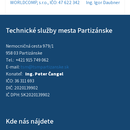
Navigácia
WORLDCOMP, s.r.o., IČO: 47 622 342
Ing. Igor Daubner
v
článku
Technické služby mesta Partizánske
Nemocničná cesta 979/1
958 03 Partizánske
Tel.: +421 915 749 062
E-mail:
tsm@tsmpartizanske.sk
Konateľ:
Ing. Peter Čangel
IČO: 36 311 693
DIČ: 2020139902
IČ DPH: SK2020139902
Kde nás nájdete