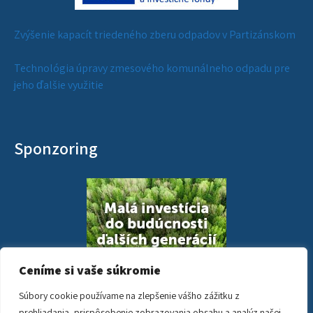
Zvýšenie kapacít triedeného zberu odpadov v Partizánskom
Technológia úpravy zmesového komunálneho odpadu pre
jeho ďalšie využitie
Sponzoring
Ceníme si vaše súkromie
Súbory cookie používame na zlepšenie vášho zážitku z
prehliadania, prispôsobenie zobrazovania obsahu a analýz našej