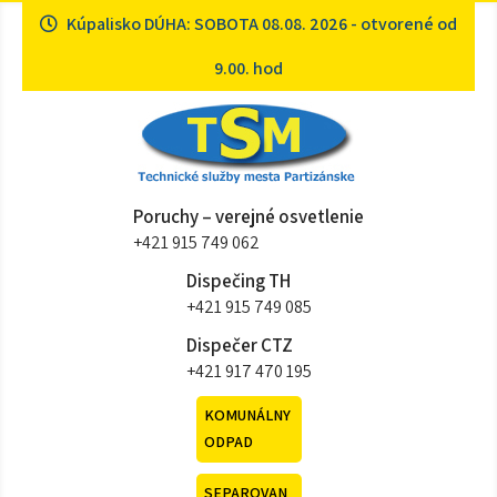
Skip
Kúpalisko DÚHA: SOBOTA 08.08. 2026 - otvorené od
to
content
9.00. hod
Technické služby mesta
Sme tu pre vás
Poruchy – verejné osvetlenie
Partizánske
+421 915 749 062
Dispečing TH
+421 915 749 085
Dispečer CTZ
+421 917 470 195
KOMUNÁLNY
ODPAD
SEPAROVAN