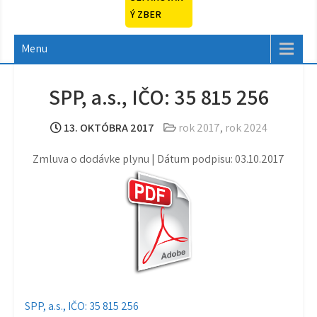
Ý ZBER
Menu
SPP, a.s., IČO: 35 815 256
13. OKTÓBRA 2017
rok 2017
,
rok 2024
Zmluva o dodávke plynu | Dátum podpisu: 03.10.2017
Navigácia
SPP, a.s., IČO: 35 815 256