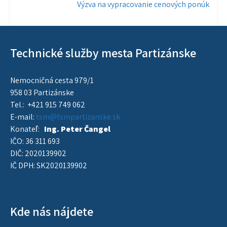
Výzva na vypracovanie cenových ponúk
v
článku
Technické služby mesta Partizánske
Nemocničná cesta 979/1
958 03 Partizánske
Tel.: +421 915 749 062
E-mail:
tsm@tsmpartizanske.sk
Konateľ:
Ing. Peter Čangel
IČO: 36 311 693
DIČ: 2020139902
IČ DPH: SK2020139902
Kde nás nájdete