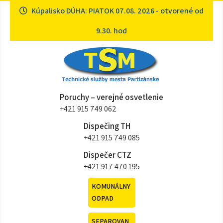
Skip
Kúpalisko DÚHA: PIATOK 07.08. 2026 - otvorené od
to
content
9.30. hod
Technické služby mesta
Sme tu pre vás
Poruchy – verejné osvetlenie
Partizánske
+421 915 749 062
Dispečing TH
+421 915 749 085
Dispečer CTZ
+421 917 470 195
KOMUNÁLNY
ODPAD
SEPAROVAN