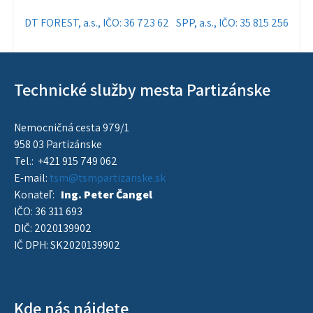
Navigácia
DT FOREST, a.s., IČO: 36 723 62
SPP, a.s., IČO: 35 815 256
v
článku
Technické služby mesta Partizánske
Nemocničná cesta 979/1
958 03 Partizánske
Tel.: +421 915 749 062
E-mail:
tsm@tsmpartizanske.sk
Konateľ:
Ing. Peter Čangel
IČO: 36 311 693
DIČ: 2020139902
IČ DPH: SK2020139902
Kde nás nájdete