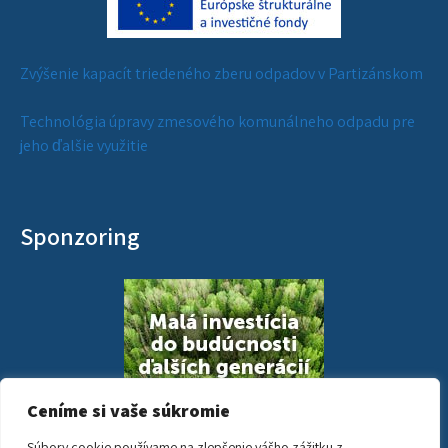
Zvýšenie kapacít triedeného zberu odpadov v Partizánskom
Technológia úpravy zmesového komunálneho odpadu pre
jeho ďalšie využitie
Sponzoring
Ceníme si vaše súkromie
Súbory cookie používame na zlepšenie vášho zážitku z