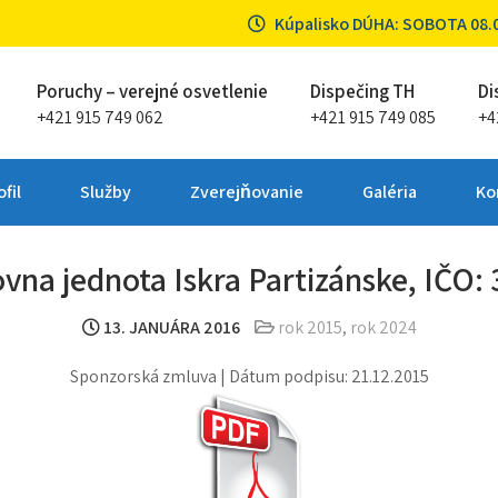
Kúpalisko DÚHA: SOBOTA 08.08
Poruchy – verejné osvetlenie
Dispečing TH
Di
+421 915 749 062
+421 915 749 085
+4
ta Partizánske
fil
Služby
Zverejňovanie
Galéria
Ko
vna jednota Iskra Partizánske, IČO: 
13. JANUÁRA 2016
rok 2015
,
rok 2024
Sponzorská zmluva | Dátum podpisu: 21.12.2015