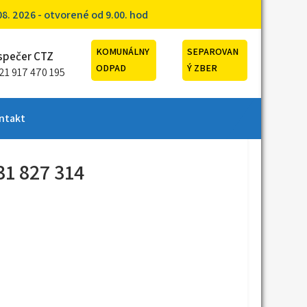
. 2026 - otvorené od 9.00. hod
KOMUNÁLNY
SEPAROVAN
spečer CTZ
ODPAD
Ý ZBER
21 917 470 195
ntakt
31 827 314