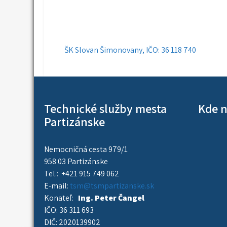
Navigácia
ŠK Slovan Šimonovany, IČO: 36 118 740
v
článku
Technické služby mesta
Kde n
Partizánske
Nemocničná cesta 979/1
958 03 Partizánske
Tel.: +421 915 749 062
E-mail:
tsm@tsmpartizanske.sk
Konateľ:
Ing. Peter Čangel
IČO: 36 311 693
DIČ: 2020139902