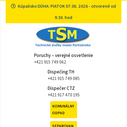
Skip
Kúpalisko DÚHA: PIATOK 07.08. 2026 - otvorené od
to
content
9.30. hod
Technické služby mesta
Sme tu pre vás
Poruchy – verejné osvetlenie
Partizánske
+421 915 749 062
Dispečing TH
+421 915 749 085
Dispečer CTZ
+421 917 470 195
KOMUNÁLNY
ODPAD
SEPAROVAN