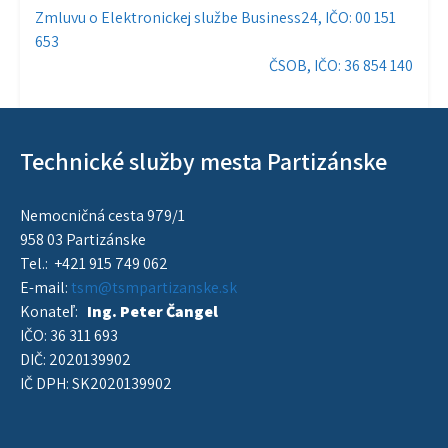
Navigácia
Zmluvu o Elektronickej službe Business24, IČO: 00 151
653
v
ČSOB, IČO: 36 854 140
článku
Technické služby mesta Partizánske
Nemocničná cesta 979/1
958 03 Partizánske
Tel.: +421 915 749 062
E-mail:
tsm@tsmpartizanske.sk
Konateľ:
Ing. Peter Čangel
IČO: 36 311 693
DIČ: 2020139902
IČ DPH: SK2020139902