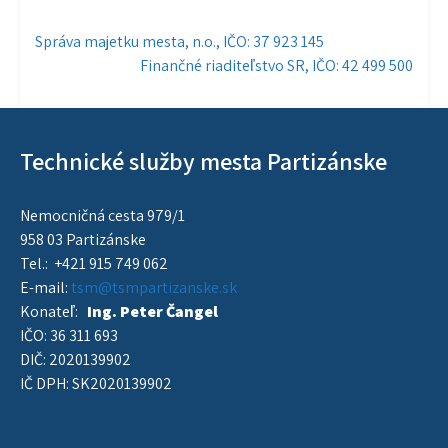
Navigácia
Správa majetku mesta, n.o., IČO: 37 923 145
Finančné riaditeľstvo SR, IČO: 42 499 500
v
článku
Technické služby mesta Partizánske
Nemocničná cesta 979/1
958 03 Partizánske
Tel.: +421 915 749 062
E-mail:
tsm@tsmpartizanske.sk
Konateľ:
Ing. Peter Čangel
IČO: 36 311 693
DIČ: 2020139902
IČ DPH: SK2020139902