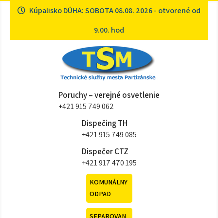
Skip
Kúpalisko DÚHA: SOBOTA 08.08. 2026 - otvorené od
to
content
9.00. hod
Technické služby mesta
Sme tu pre vás
Poruchy – verejné osvetlenie
Partizánske
+421 915 749 062
Dispečing TH
+421 915 749 085
Dispečer CTZ
+421 917 470 195
KOMUNÁLNY
ODPAD
SEPAROVAN