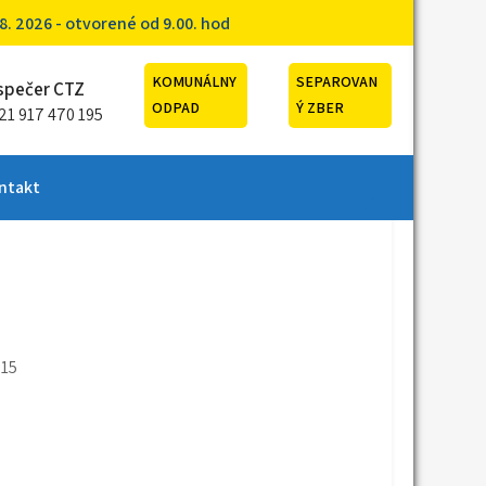
. 2026 - otvorené od 9.00. hod
KOMUNÁLNY
SEPAROVAN
spečer CTZ
ODPAD
Ý ZBER
21 917 470 195
ntakt
015