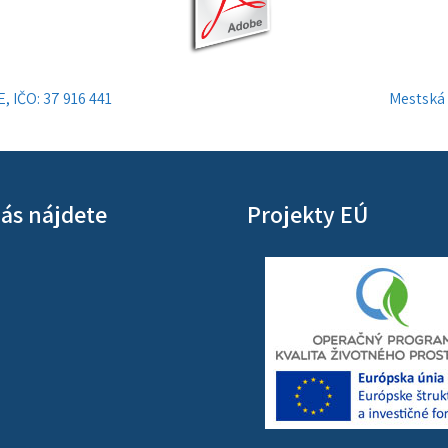
, IČO: 37 916 441
Mestská 
ás nájdete
Projekty EÚ