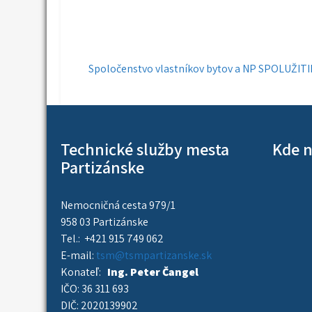
Navigácia
Spoločenstvo vlastníkov bytov a NP SPOLUŽITIE
v
článku
Technické služby mesta
Kde n
Partizánske
Nemocničná cesta 979/1
958 03 Partizánske
Tel.: +421 915 749 062
E-mail:
tsm@tsmpartizanske.sk
Konateľ:
Ing. Peter Čangel
IČO: 36 311 693
DIČ: 2020139902