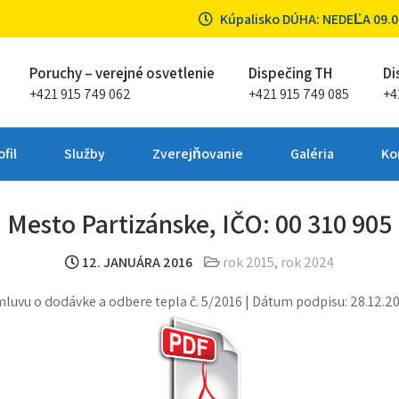
Kúpalisko DÚHA: NEDEĽA 09.08
Poruchy – verejné osvetlenie
Dispečing TH
Di
+421 915 749 062
+421 915 749 085
+4
ta Partizánske
fil
Služby
Zverejňovanie
Galéria
Ko
Mesto Partizánske, IČO: 00 310 905
12. JANUÁRA 2016
rok 2015
,
rok 2024
luvu o dodávke a odbere tepla č. 5/2016 | Dátum podpisu: 28.12.2