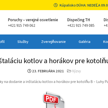
Kúpalisko DÚHA: NEDEĽA 09.08
Poruchy – verejné osvetlenie
Dispečing TH
Di
+421 915 749 062
+421 915 749 085
+4
ta Partizánske
fil
Služby
Zverejňovanie
Galéria
Ko
štaláciu kotlov a horákov pre kotolň
23. FEBRUÁRA 2021
Výzvy
y na dodanie a inštaláciu kotlov a horákov pre kotolňu B – Luhy 