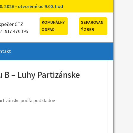
. 2026 - otvorené od 9.00. hod
KOMUNÁLNY
SEPAROVAN
spečer CTZ
ODPAD
Ý ZBER
21 917 470 195
ntakt
u B – Luhy Partizánske
Partizánske podľa podkladov