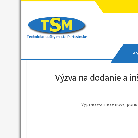
Skip
to
content
Technické služby mes
Sme tu pre vás
Pro
Výzva na dodanie a in
Vypracovanie cenovej ponuk