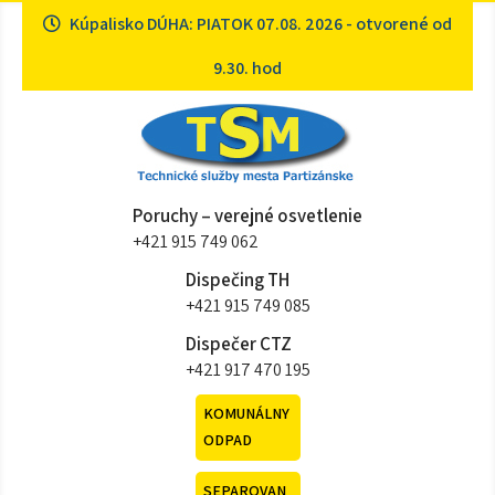
Skip
Kúpalisko DÚHA: PIATOK 07.08. 2026 - otvorené od
to
content
9.30. hod
Technické služby mesta
Sme tu pre vás
Poruchy – verejné osvetlenie
Partizánske
+421 915 749 062
Dispečing TH
+421 915 749 085
Dispečer CTZ
+421 917 470 195
KOMUNÁLNY
ODPAD
SEPAROVAN