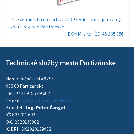
Navigácia
Prieskumu trhu na dodávku LDPE vriec pre separovaný
zber v regióne Partizánske
v
EXIMM, s.r.o. IČO: 45 265 356
článku
Technické služby mesta Partizánske
Nemocničná cesta 979/1
958 03 Partizánske
Tel.: +421 915 749 062
E-mail:
tsm@tsmpartizanske.sk
Konateľ:
Ing. Peter Čangel
IČO: 36 311 693
DIČ: 2020139902
IČ DPH: SK2020139902