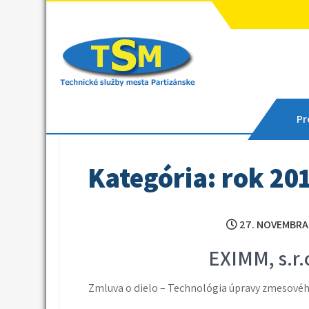
Skip
to
content
Technické služby mes
Sme tu pre vás
Pro
Kategória: rok 20
27. NOVEMBRA
EXIMM, s.r.
Zmluva o dielo – Technológia úpravy zmesovéh