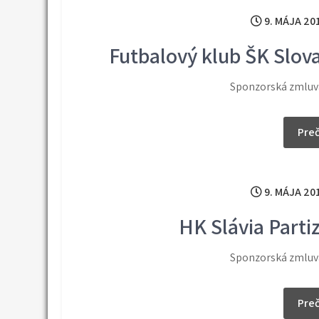
9. MÁJA 20
Futbalový klub ŠK Slov
Sponzorská zmluva
Preč
9. MÁJA 20
HK Slávia Parti
Sponzorská zmluva
Preč