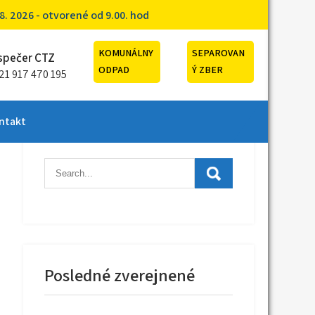
. 2026 - otvorené od 9.00. hod
KOMUNÁLNY
SEPAROVAN
spečer CTZ
ODPAD
Ý ZBER
21 917 470 195
ntakt
Posledné zverejnené