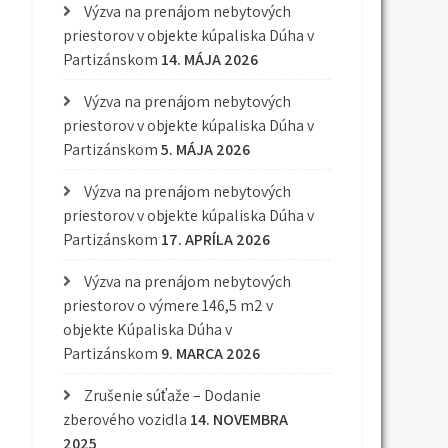
Výzva na prenájom nebytových
priestorov v objekte kúpaliska Dúha v
Partizánskom
14. MÁJA 2026
Výzva na prenájom nebytových
priestorov v objekte kúpaliska Dúha v
Partizánskom
5. MÁJA 2026
Výzva na prenájom nebytových
priestorov v objekte kúpaliska Dúha v
Partizánskom
17. APRÍLA 2026
Výzva na prenájom nebytových
priestorov o výmere 146,5 m2 v
objekte Kúpaliska Dúha v
Partizánskom
9. MARCA 2026
Zrušenie súťaže – Dodanie
zberového vozidla
14. NOVEMBRA
2025