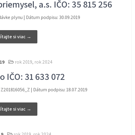
riemysel, a.s. IČO: 35 815 256
dávke plynu | Dátum podpisu: 30.09.2019
ítajte si viac →
19
rok 2019
,
rok 2024
.o IČO: 31 633 072
. Z201816056_Z | Dátum podpisu: 18.07.2019
ítajte si viac →
19
rok 2019
,
rok 2024