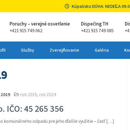
Kúpalisko DÚHA: NEDEĽA 09.08
Poruchy – verejné osvetlenie
Dispečing TH
Di
+421 915 749 062
+421 915 749 085
+4
ta Partizánske
fil
Služby
Zverejňovanie
Galéria
Ko
19
 2019
rok 2019
,
rok 2024
o. IČO: 45 265 356
o komunálneho odpadu pre jeho ďalšie využitie – časť […]