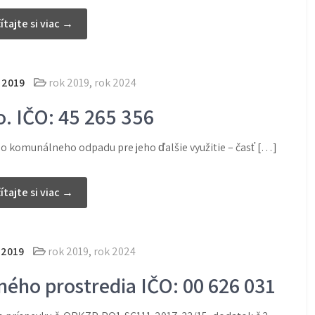
ítajte si viac →
 2019
rok 2019
,
rok 2024
o. IČO: 45 265 356
o komunálneho odpadu pre jeho ďalšie využitie – časť […]
ítajte si viac →
 2019
rok 2019
,
rok 2024
ného prostredia IČO: 00 626 031