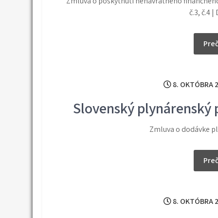
Zmluva o poskytnutí nenávratného finančného
č.3, č.4
Preč
8. OKTÓBRA 
Slovenský plynárenský p
Zmluva o dodávke pl
Preč
8. OKTÓBRA 