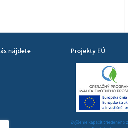
ás nájdete
Projekty EÚ
Zvýšenie kapacít triedeného 