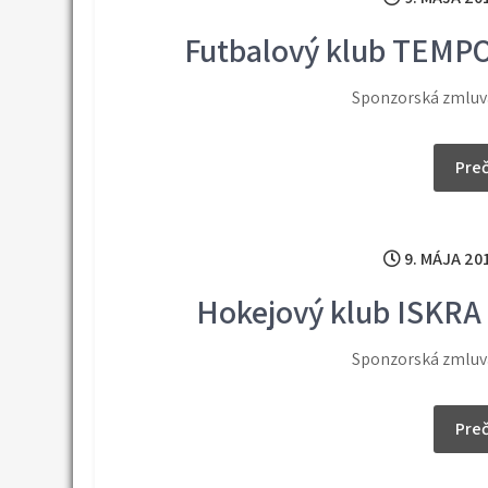
Futbalový klub TEMPO 
Sponzorská zmluva
Preč
9. MÁJA 20
Hokejový klub ISKRA 
Sponzorská zmluva
Preč