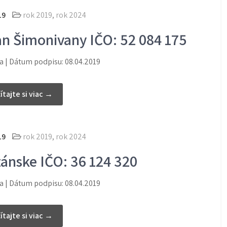
19
rok 2019
,
rok 2024
an Šimonivany IČO: 52 084 175
 | Dátum podpisu: 08.04.2019
ítajte si viac →
19
rok 2019
,
rok 2024
zánske IČO: 36 124 320
 | Dátum podpisu: 08.04.2019
ítajte si viac →