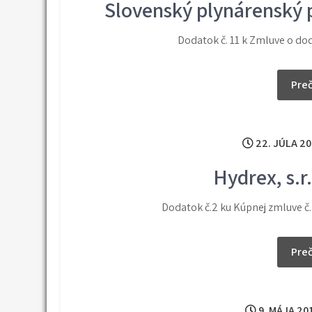
Slovenský plynárenský p
Dodatok č. 11 k Zmluve o do
Preč
22. JÚLA 20
Hydrex, s.r
Dodatok č.2 ku Kúpnej zmluve č
Preč
9. MÁJA 20