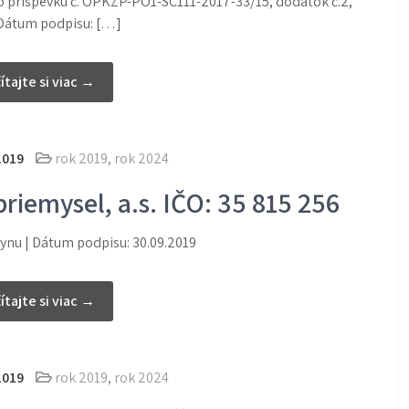
 príspevku č. OPKZP-PO1-SC111-2017-33/15, dodatok č.2,
 | Dátum podpisu: […]
ítajte si viac →
2019
rok 2019
,
rok 2024
riemysel, a.s. IČO: 35 815 256
ynu | Dátum podpisu: 30.09.2019
ítajte si viac →
2019
rok 2019
,
rok 2024