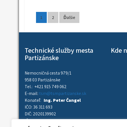
Navigácia
1
2
Ďalšie
v
článkoch
Technické služby mesta
Kde n
Partizánske
Nemocničná cesta 979/1
958 03 Partizánske
Tel.: +421 915 749 062
E-mail:
tsm@tsmpartizanske.sk
Konateľ:
Ing. Peter Čangel
IČO: 36 311 693
DIČ: 2020139902
IČ DPH: SK2020139902